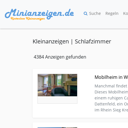
Suche
Regeln
Ko
Kleinanzeigen | Schlafzimmer
4384 Anzeigen gefunden
Kleinanzeige Köln Camping Mobilheim Mobilheim
Mobilheim in W
Manchmal findet 
Dieses Mobilheim 
einem ruhigen Ca
Dattenfeld, ein 
im Rhein Sieg Kre
Kleinanzeige Sankt Wendel Urlaub-reise Ferienh