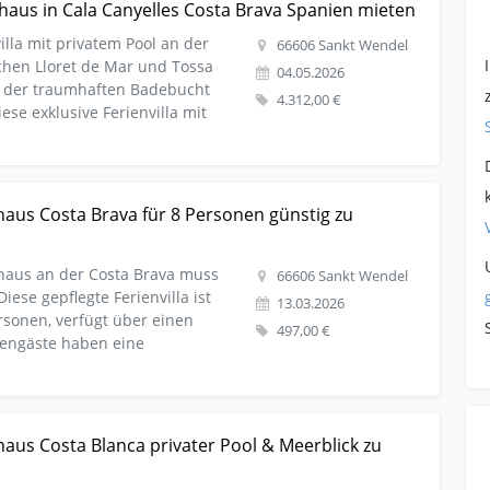
haus in Cala Canyelles Costa Brava Spanien mieten
illa mit privatem Pool an der
66606 Sankt Wendel
chen Lloret de Mar und Tossa
04.05.2026
b der traumhaften Badebucht
4.312,00 €
ese exklusive Ferienvilla mit
aus-wohnung Spanien Ferienhaus Costa Brava für 8
haus Costa Brava für 8 Personen günstig zu
haus an der Costa Brava muss
66606 Sankt Wendel
Diese gepflegte Ferienvilla ist
13.03.2026
rsonen, verfügt über einen
497,00 €
riengäste haben eine
ebot Spanien Ferienhaus Costa Blanca privater Pool &
aus Costa Blanca privater Pool & Meerblick zu