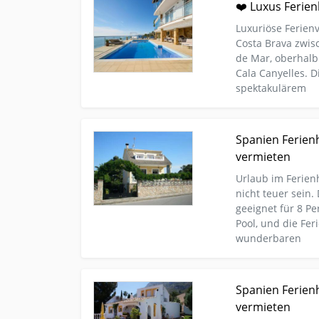
❤️ Luxus Ferien
Brava Spanien mieten
Luxuriöse Ferienv
Costa Brava zwis
de Mar, oberhal
Cala Canyelles. Di
spektakulärem
Kleinanzeige Sankt Wendel Urlaub-reise Ferienh
Spanien Ferien
Personen günstig zu vermieten
vermieten
Urlaub im Ferien
nicht teuer sein. 
geeignet für 8 Pe
Pool, und die Fe
wunderbaren
Kleinanzeige Sankt Wendel Urlaub-reise Reiseang
Spanien Ferienh
Meerblick zu vermieten
vermieten