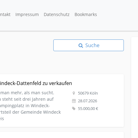
ntakt
Impressum
Datenschutz
Bookmarks
Suche
 in Windeck-Dattenfeld zu verkaufen
indeck-Dattenfeld zu verkaufen
man mehr, als man sucht.
50679 Köln
steht seit drei Jahren auf
28.07.2026
mpingplatz in Windeck-
55.000,00 €
Ortsteil der Gemeinde Windeck
is
aus-wohnung ❤️ Luxus Ferienhaus in Cala Canyelles Costa