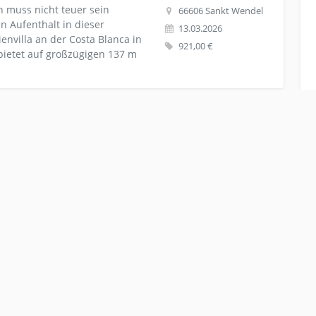
n muss nicht teuer sein
66606 Sankt Wendel
n Aufenthalt in dieser
13.03.2026
envilla an der Costa Blanca in
921,00 €
a bietet auf großzügigen 137 m
aus-wohnung Ferienhaus Finca mit privatem Pool Spanien
ca mit privatem Pool Spanien Costa Brava mieten
inca in der Urbanisation Puig
66606 Sankt Wendel
ige Autominuten von den
13.03.2026
 Lloret de Mar an der Costa
1.210,00 €
Das Anwesen verfügt über ein
ute Luxusvilla mit privatem Pool und direktem Meerzugang
 privatem Pool und direktem Meerzugang an der
illa mit privatem Pool,
66606 Sankt Wendel
chen den beliebten Ferienorten
13.03.2026