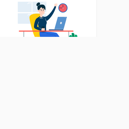
Anzeigenverteiler Multiposting
Anzeige nur einmal schalten und auf
mehreren Anzeigenmärkten gleichzeitig
veröffentlichen.
Anzeigenverwaltung Multimanage
Anzeigen mit nur einen Klick auf mehreren