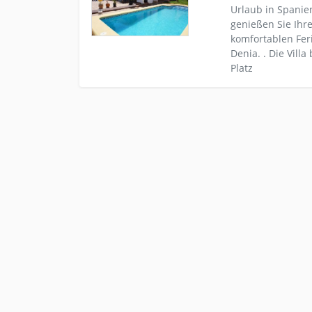
Urlaub in Spanie
genießen Sie Ihre
komfortablen Feri
Denia. . Die Vill
Platz
Kleinanzeige Sankt Wendel Urlaub-reise Ferienh
Ferienhaus Fin
Costa Brava mieten
Moderne Ferien-F
Ventos , nur wen
Badestränden von
Brava entfernt. 
großes
Kleinanzeige Sankt Wendel Urlaub-reise Last-min
Luxusvilla mit
an der Costa Brava
Costa Brava
Luxuriöse Ferienv
eingebettet zwis