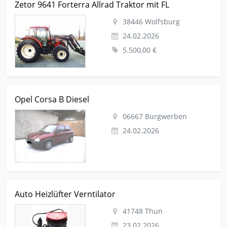
Zetor 9641 Forterra Allrad Traktor mit FL
landwirtschaftl-fahrzeuge Zetor 9641 Forterra Allrad Traktor
mit FL
38446 Wolfsburg
24.02.2026
5.500,00 €
Kleinanzeige Burgwerben Autos-nach-marken Opel-corsa Opel
Opel Corsa B Diesel
Corsa B Diesel
06667 Burgwerben
24.02.2026
Kleinanzeige Thun Auto-zubehoer Sonstiges-zubehoer Auto
Auto Heizlüfter Verntilator
Heizlüfter Verntilator
41748 Thun
23.02.2026